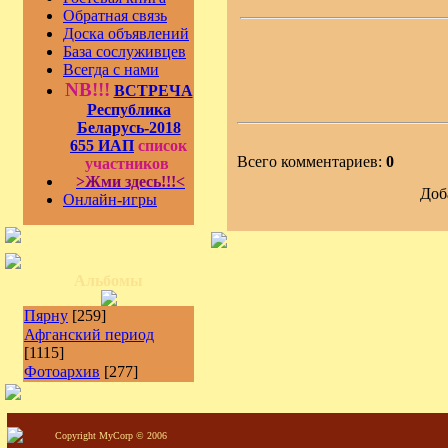
Обратная связь
Доска объявлений
База сослуживцев
Всегда с нами
NB!!!
ВСТРЕЧА
Республика
Беларусь-2018
655 ИАП
список
Всего комментариев:
0
участников
>Жми здесь!!!<
Доб
Онлайн-игры
Альбомы
Пярну
[259]
Афганский период
[1115]
Фотоархив
[277]
Copyright MyCorp © 2006