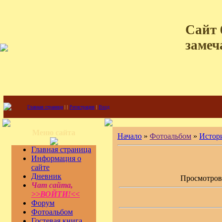
Сайт 
замеч
Главная страница
|
|
Регистрация
|
Вход
Меню сайта
Начало
»
Фотоальбом
»
Истор
Главная страница
Информация о
сайте
Дневник
Просмотров: 
Чат сайта,
>>ВОЙТИ!<<
Форум
Фотоальбом
Гостевая книга