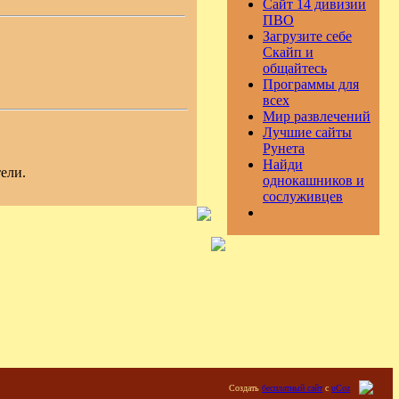
Сайт 14 дивизии
ПВО
Загрузите себе
Скайп и
общайтесь
Программы для
всех
Мир развлечений
Лучшие сайты
Рунета
Найди
ели.
однокашников и
сослуживцев
Создать
бесплатный сайт
с
uCoz