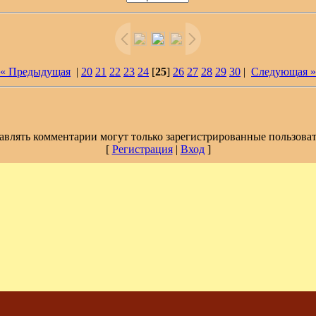
« Предыдущая
|
20
21
22
23
24
[
25
]
26
27
28
29
30
|
Следующая »
авлять комментарии могут только зарегистрированные пользоват
[
Регистрация
|
Вход
]