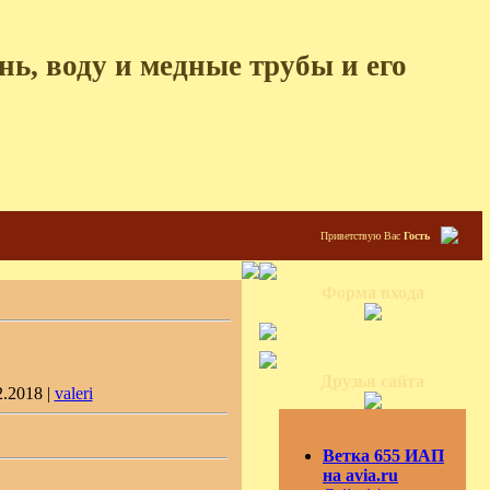
ь, воду и медные трубы и его
Приветствую Вас
Гость
Форма входа
Друзья сайта
2.2018 |
valeri
Ветка 655 ИАП
на avia.ru