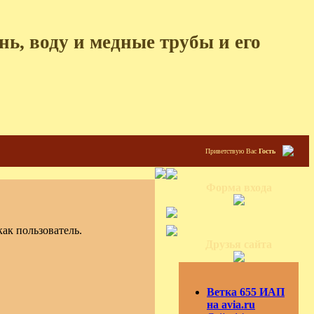
ь, воду и медные трубы и его
Приветствую Вас
Гость
Форма входа
ак пользователь.
Друзья сайта
Ветка 655 ИАП
на avia.ru