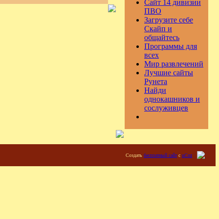
Сайт 14 дивизии
ПВО
Загрузите себе
Скайп и
общайтесь
Программы для
всех
Мир развлечений
Лучшие сайты
Рунета
Найди
однокашников и
сослуживцев
Создать
бесплатный сайт
с
uCoz