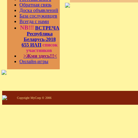
Обратная связь
Доска объявлений
База сослуживцев
Всегда с нами
NB!!!
ВСТРЕЧА
Республика
Беларусь-2018
655 ИАП
список
участников
>Жми здесь!!!<
Онлайн-игры
Copyright MyCorp © 2006