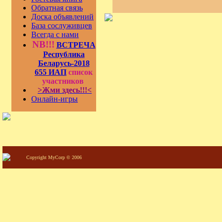
Обратная связь
Доска объявлений
База сослуживцев
Всегда с нами
NB!!!
ВСТРЕЧА
Республика
Беларусь-2018
655 ИАП
список
участников
>Жми здесь!!!<
Онлайн-игры
Copyright MyCorp © 2006