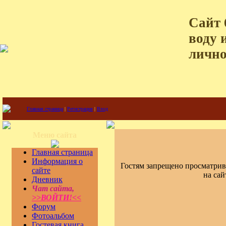
Сайт 
воду 
лично
Главная страница
|
Регистрация
|
Вход
Меню сайта
Главная страница
Информация о
Гостям запрещено просматрив
сайте
на сай
Дневник
Чат сайта,
>>ВОЙТИ!<<
Форум
Фотоальбом
Гостевая книга