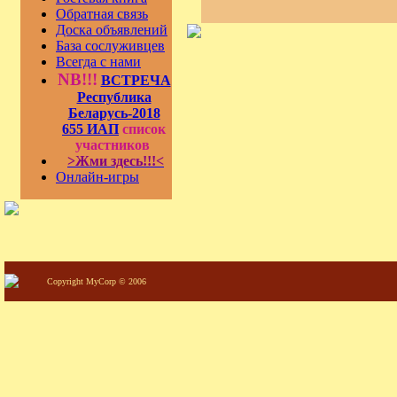
Обратная связь
Доска объявлений
База сослуживцев
Всегда с нами
NB!!!
ВСТРЕЧА
Республика
Беларусь-2018
655 ИАП
список
участников
>Жми здесь!!!<
Онлайн-игры
Copyright MyCorp © 2006