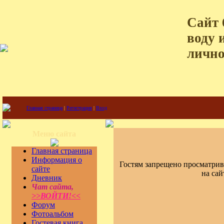
Сайт 
воду 
лично
Главная страница
|
Регистрация
|
Вход
Меню сайта
Главная страница
Информация о
Гостям запрещено просматрив
сайте
на сай
Дневник
Чат сайта,
>>ВОЙТИ!<<
Форум
Фотоальбом
Гостевая книга