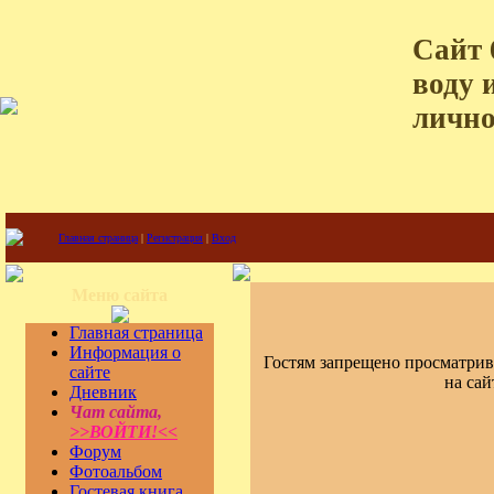
Сайт 
воду 
лично
Главная страница
|
Регистрация
|
Вход
Меню сайта
Главная страница
Информация о
Гостям запрещено просматрив
сайте
на сай
Дневник
Чат сайта,
>>ВОЙТИ!<<
Форум
Фотоальбом
Гостевая книга