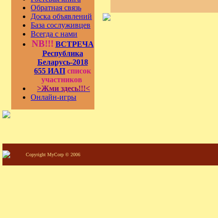
Обратная связь
Доска объявлений
База сослуживцев
Всегда с нами
NB!!!
ВСТРЕЧА
Республика
Беларусь-2018
655 ИАП
список
участников
>Жми здесь!!!<
Онлайн-игры
Copyright MyCorp © 2006