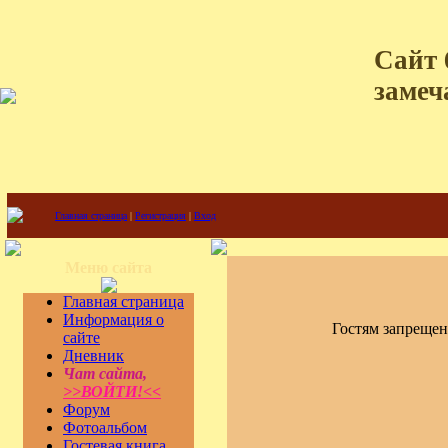
Сайт 
замеч
Главная страница
|
Регистрация
|
Вход
Меню сайта
Главная страница
Информация о
Гостям запрещен
сайте
Дневник
Чат сайта,
>>ВОЙТИ!<<
Форум
Фотоальбом
Гостевая книга