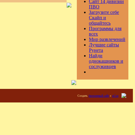
Сайт 14 дивизии
ПВО
Загрузите себе
Скайп и
общайтесь
Программы для
всех
Мир развлечений
Лучшие сайты
Рунета
Найди
однокашников и
сослуживцев
Создать
бесплатный сайт
с
uCoz