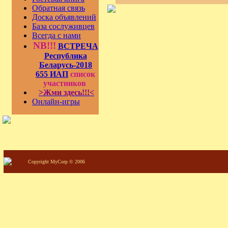
Обратная связь
Доска объявлений
База сослуживцев
Всегда с нами
NB!!!
ВСТРЕЧА
Республика
Беларусь-2018
655 ИАП
список
участников
>Жми здесь!!!<
Онлайн-игры
Copyright MyCorp © 2006