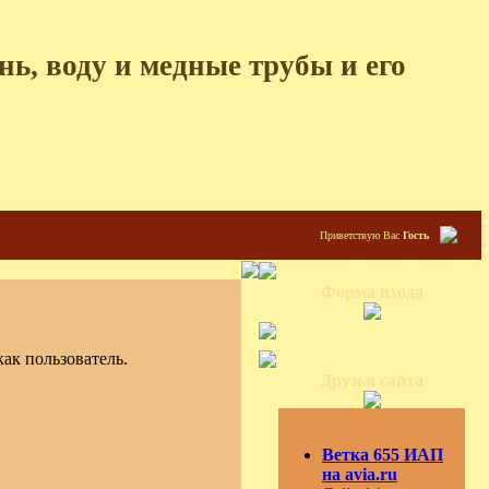
ь, воду и медные трубы и его
Приветствую Вас
Гость
Форма входа
ак пользователь.
Друзья сайта
Ветка 655 ИАП
на avia.ru