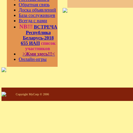
Обратная связь
Доска объявлений
База сослуживцев
Всегда с нами
NB!!!
ВСТРЕЧА
Республика
Беларусь-2018
655 ИАП
список
участников
>Жми здесь!!!<
Онлайн-игры
Copyright MyCorp © 2006