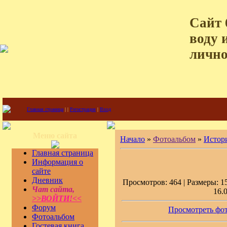
Сайт 
воду 
лично
Главная страница
|
|
Регистрация
|
Вход
Меню сайта
Начало
»
Фотоальбом
»
Истор
Главная страница
Информация о
сайте
Дневник
Просмотров: 464 | Размеры: 15
Чат сайта,
16.
>>ВОЙТИ!<<
Форум
Просмотреть фот
Фотоальбом
Гостевая книга