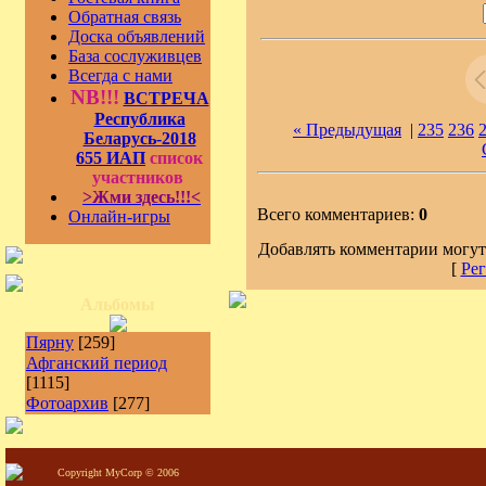
Обратная связь
Доска объявлений
База сослуживцев
Всегда с нами
NB!!!
ВСТРЕЧА
Республика
« Предыдущая
|
235
236
Беларусь-2018
655 ИАП
список
участников
>Жми здесь!!!<
Всего комментариев:
0
Онлайн-игры
Добавлять комментарии могут
[
Рег
Альбомы
Пярну
[259]
Афганский период
[1115]
Фотоархив
[277]
Copyright MyCorp © 2006