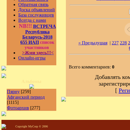
Обратная связь
Доска объявлений
База сослуживцев
Всегда с нами
NB!!!
ВСТРЕЧА
Республика
Беларусь-2018
655 ИАП
список
« Предыдущая
|
227
228
участников
>Жми здесь!!!<
Онлайн-игры
Всего комментариев:
0
Добавлять ко
Альбомы
зарегистрир
[
Реги
Пярну
[259]
Афганский период
[1115]
Фотоархив
[277]
Copyright MyCorp © 2006