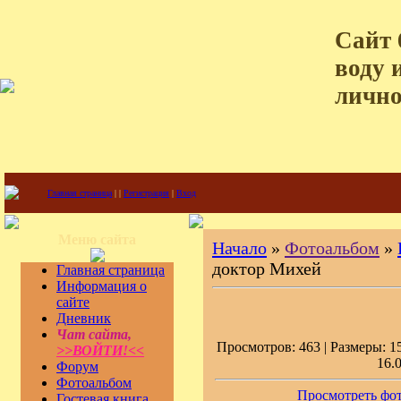
Сайт 
воду 
лично
Главная страница
|
|
Регистрация
|
Вход
Меню сайта
Начало
»
Фотоальбом
»
доктор Михей
Главная страница
Информация о
сайте
Дневник
Чат сайта,
Просмотров: 463 | Размеры: 15
>>ВОЙТИ!<<
16.
Форум
Фотоальбом
Просмотреть фот
Гостевая книга