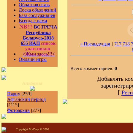
Обратная связь
Доска объявлений
База сослуживцев
Всегда с нами
NB!!!
ВСТРЕЧА
Республика
Беларусь-2018
655 ИАП
список
« Предыдущая
|
717
718
участников
>Жми здесь!!!<
Онлайн-игры
Всего комментариев:
0
Добавлять ко
Альбомы
зарегистрир
[
Реги
Пярну
[259]
Афганский период
[1115]
Фотоархив
[277]
Copyright MyCorp © 2006