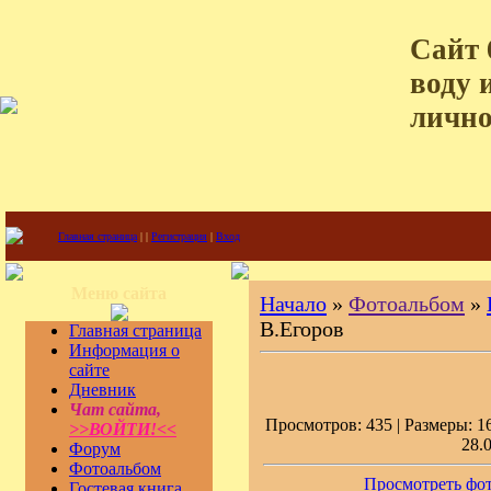
Сайт 
воду 
лично
Главная страница
|
|
Регистрация
|
Вход
Меню сайта
Начало
»
Фотоальбом
»
В.Егоров
Главная страница
Информация о
сайте
Дневник
Чат сайта,
Просмотров: 435 | Размеры: 16
>>ВОЙТИ!<<
28.
Форум
Фотоальбом
Просмотреть фот
Гостевая книга