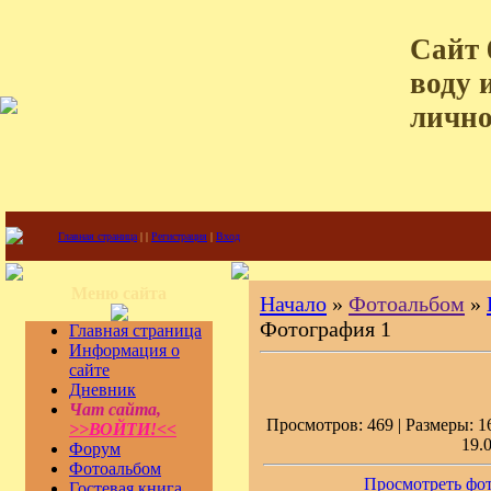
Сайт 
воду 
лично
Главная страница
|
|
Регистрация
|
Вход
Меню сайта
Начало
»
Фотоальбом
»
Фотография 1
Главная страница
Информация о
сайте
Дневник
Чат сайта,
Просмотров: 469 | Размеры: 16
>>ВОЙТИ!<<
19.
Форум
Фотоальбом
Просмотреть фот
Гостевая книга