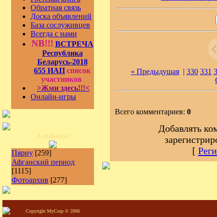
Обратная связь
Доска объявлений
База сослуживцев
Всегда с нами
NB!!!
ВСТРЕЧА
Республика
Беларусь-2018
655 ИАП
список
« Предыдущая
|
330
331
участников
>Жми здесь!!!<
Онлайн-игры
Всего комментариев:
0
Добавлять ко
Альбомы
зарегистрир
[
Реги
Пярну
[259]
Афганский период
[1115]
Фотоархив
[277]
Copyright MyCorp © 2006