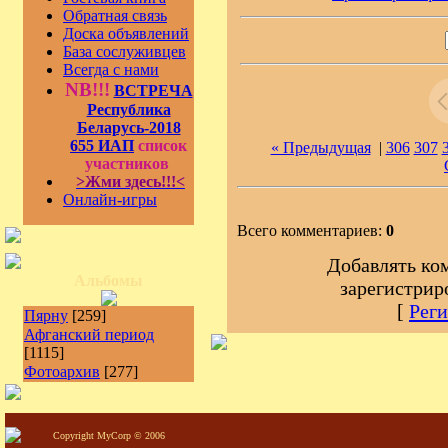
Обратная связь
Доска объявлений
База сослуживцев
Всегда с нами
NB!!!
ВСТРЕЧА
Республика
Беларусь-2018
655 ИАП
список
« Предыдущая
|
306
307
участников
>Жми здесь!!!<
Онлайн-игры
Всего комментариев:
0
Добавлять ко
Альбомы
зарегистрир
[
Реги
Пярну
[259]
Афганский период
[1115]
Фотоархив
[277]
Copyright MyCorp © 2006