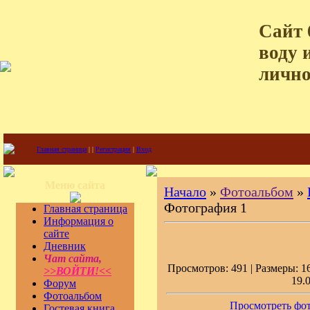
Сайт 
воду 
лично
Главная страница
|
|
Регистрация
|
Вход
Меню сайта
Начало
»
Фотоальбом
»
Фотография 1
Главная страница
Информация о
сайте
Дневник
Чат сайта,
Просмотров: 491 | Размеры: 16
>>ВОЙТИ!<<
19.
Форум
Фотоальбом
Просмотреть фот
Гостевая книга