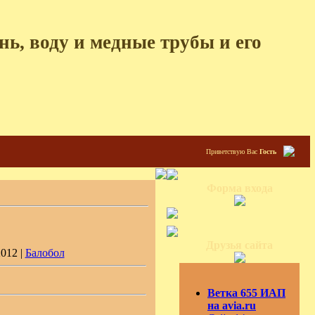
ь, воду и медные трубы и его
Приветствую Вас
Гость
Форма входа
Друзья сайта
2012 |
Балобол
Ветка 655 ИАП
на avia.ru