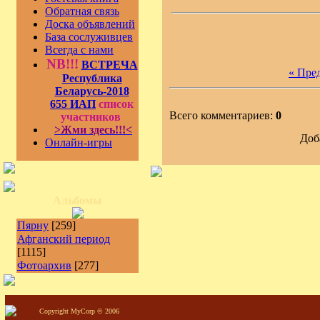
Обратная связь
Доска объявлений
База сослуживцев
Всегда с нами
NB!!!
ВСТРЕЧА
« Пре
Республика
Беларусь-2018
655 ИАП
список
Всего комментариев:
0
участников
>Жми здесь!!!<
Доб
Онлайн-игры
Альбомы
Пярну
[259]
Афганский период
[1115]
Фотоархив
[277]
Copyright MyCorp © 2006