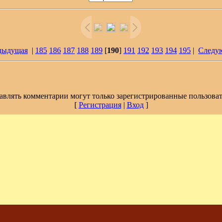
дыдущая
|
185
186
187
188
189
[
190
]
191
192
193
194
195
|
Следу
авлять комментарии могут только зарегистрированные пользоват
[
Регистрация
|
Вход
]