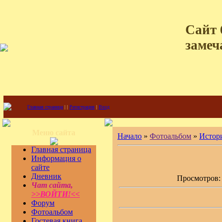
Сайт 
замеч
Главная страница
|
|
Регистрация
|
Вход
Меню сайта
Начало
»
Фотоальбом
»
Истор
Главная страница
Информация о
сайте
Дневник
Просмотров: 4
Чат сайта,
>>ВОЙТИ!<<
Форум
Фотоальбом
Гостевая книга