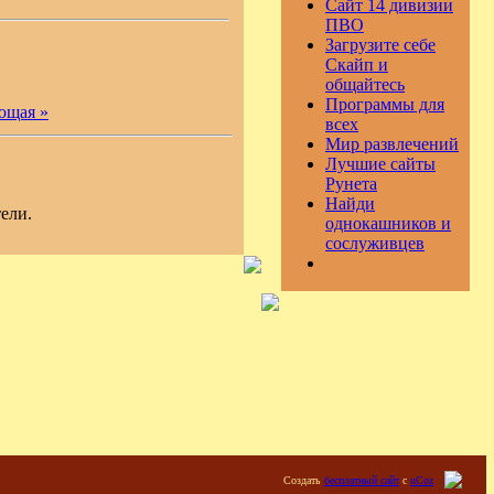
Сайт 14 дивизии
ПВО
Загрузите себе
Скайп и
общайтесь
Программы для
ющая »
всех
Мир развлечений
Лучшие сайты
Рунета
Найди
ели.
однокашников и
сослуживцев
Создать
бесплатный сайт
с
uCoz