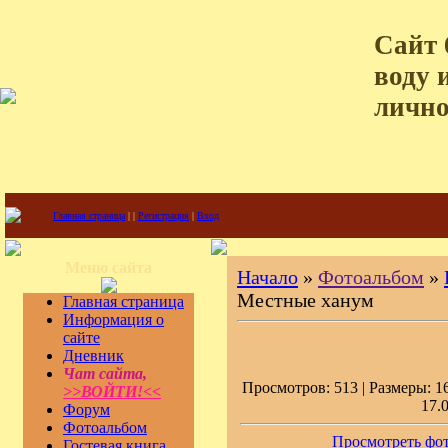
Сайт 
воду 
лично
Главная страница
|
|
Регистрация
|
Вход
Меню сайта
Начало
»
Фотоальбом
»
Местные ханум
Главная страница
Информация о
сайте
Дневник
Чат сайта,
Просмотров: 513 | Размеры: 16
>>ВОЙТИ!<<
17.
Форум
Фотоальбом
Просмотреть фот
Гостевая книга