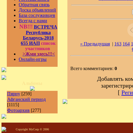
Обратная связь
Доска объявлений
База сослуживцев
Всегда с нами
NB!!!
ВСТРЕЧА
Республика
Беларусь-2018
655 ИАП
список
« Предыдущая
|
163
164
участников
>Жми здесь!!!<
Онлайн-игры
Всего комментариев:
0
Добавлять ко
Альбомы
зарегистрир
[
Реги
Пярну
[259]
Афганский период
[1115]
Фотоархив
[277]
Copyright MyCorp © 2006