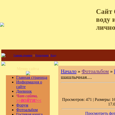
Сайт 
воду 
лично
Главная страница
|
|
Регистрация
|
Вход
Меню сайта
Начало
»
Фотоальбом
»
шашлычная....
Главная страница
Информация о
сайте
Дневник
Чат сайта,
Просмотров: 471 | Размеры: 16
>>ВОЙТИ!<<
17.
Форум
Фотоальбом
Просмотреть фот
Гостевая книга