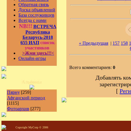
Обратная связь
Доска объявлений
База сослуживцев
Всегда с нами
NB!!!
ВСТРЕЧА
Республика
Беларусь-2018
655 ИАП
список
« Предыдущая
|
157
158
участников
>Жми здесь!!!<
Онлайн-игры
Всего комментариев:
0
Добавлять ко
Альбомы
зарегистрир
[
Реги
Пярну
[259]
Афганский период
[1115]
Фотоархив
[277]
Copyright MyCorp © 2006