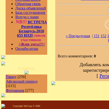
Обратная связь
Доска объявлений
База сослуживцев
Всегда с нами
NB!!!
ВСТРЕЧА
Республика
Беларусь-2018
655 ИАП
список
« Предыдущая
|
151
152
участников
>Жми здесь!!!<
Онлайн-игры
Всего комментариев:
0
Добавлять ко
Альбомы
зарегистрир
[
Реги
Пярну
[259]
Афганский период
[1115]
Фотоархив
[277]
Copyright MyCorp © 2006