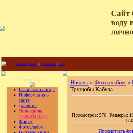
Сайт 
воду 
лично
Главная страница
|
|
Регистрация
|
Вход
Меню сайта
Начало
»
Фотоальбом
»
Трущобы Кабула
Главная страница
Информация о
сайте
Дневник
Чат сайта,
Просмотров: 570 | Размеры: 16
>>ВОЙТИ!<<
17.
Форум
Фотоальбом
Просмотреть фот
Гостевая книга