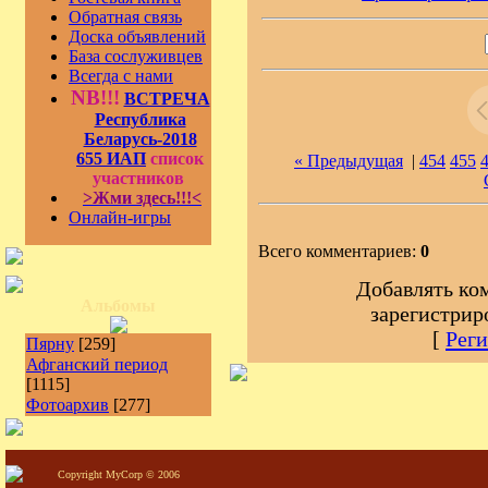
Обратная связь
Доска объявлений
База сослуживцев
Всегда с нами
NB!!!
ВСТРЕЧА
Республика
Беларусь-2018
655 ИАП
список
« Предыдущая
|
454
455
участников
>Жми здесь!!!<
Онлайн-игры
Всего комментариев:
0
Добавлять ко
Альбомы
зарегистрир
[
Реги
Пярну
[259]
Афганский период
[1115]
Фотоархив
[277]
Copyright MyCorp © 2006