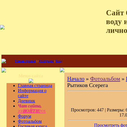
Сайт 
воду 
лично
Главная страница
|
|
Регистрация
|
Вход
Меню сайта
Начало
»
Фотоальбом
»
Рытиков Ссерега
Главная страница
Информация о
сайте
Дневник
Чат сайта,
Просмотров: 447 | Размеры: 6
>>ВОЙТИ!<<
17.
Форум
Фотоальбом
Просмотреть фот
Гостевая книга