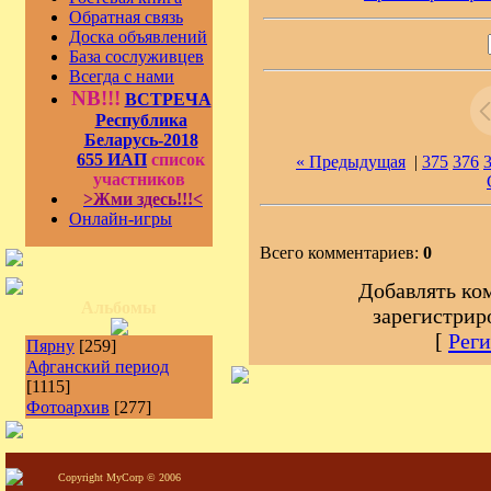
Обратная связь
Доска объявлений
База сослуживцев
Всегда с нами
NB!!!
ВСТРЕЧА
Республика
Беларусь-2018
655 ИАП
список
« Предыдущая
|
375
376
участников
>Жми здесь!!!<
Онлайн-игры
Всего комментариев:
0
Добавлять ко
Альбомы
зарегистрир
[
Реги
Пярну
[259]
Афганский период
[1115]
Фотоархив
[277]
Copyright MyCorp © 2006