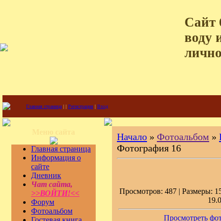
Сайт 
воду 
лично
Главная страница
|
|
Регистрация
|
Вход
Меню сайта
Начало
»
Фотоальбом
»
Фотография 16
Главная страница
Информация о
сайте
Дневник
Чат сайта,
Просмотров: 487 | Размеры: 15
>>ВОЙТИ!<<
19.
Форум
Фотоальбом
Просмотреть фот
Гостевая книга