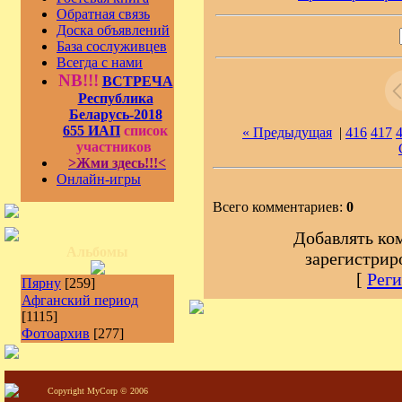
Обратная связь
Доска объявлений
База сослуживцев
Всегда с нами
NB!!!
ВСТРЕЧА
Республика
Беларусь-2018
655 ИАП
список
« Предыдущая
|
416
417
участников
>Жми здесь!!!<
Онлайн-игры
Всего комментариев:
0
Добавлять ко
Альбомы
зарегистрир
[
Реги
Пярну
[259]
Афганский период
[1115]
Фотоархив
[277]
Copyright MyCorp © 2006