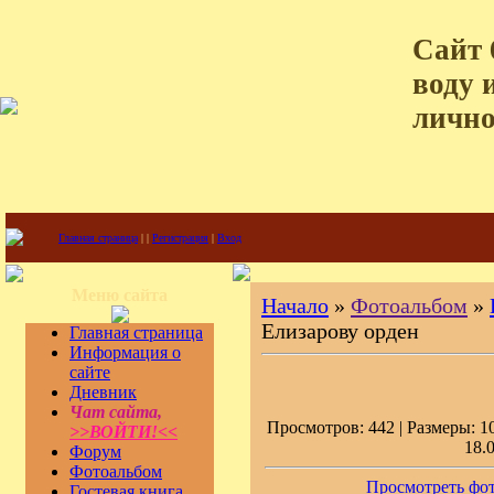
Сайт 
воду 
лично
Главная страница
|
|
Регистрация
|
Вход
Меню сайта
Начало
»
Фотоальбом
»
Елизарову орден
Главная страница
Информация о
сайте
Дневник
Чат сайта,
Просмотров: 442 | Размеры: 10
>>ВОЙТИ!<<
18.
Форум
Фотоальбом
Просмотреть фот
Гостевая книга