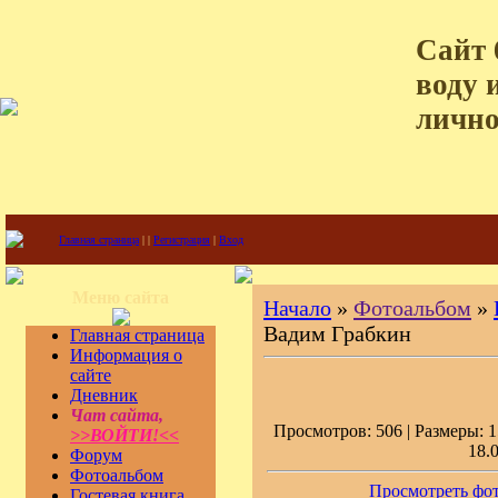
Сайт 
воду 
лично
Главная страница
|
|
Регистрация
|
Вход
Меню сайта
Начало
»
Фотоальбом
»
Вадим Грабкин
Главная страница
Информация о
сайте
Дневник
Чат сайта,
Просмотров: 506 | Размеры: 1
>>ВОЙТИ!<<
18.
Форум
Фотоальбом
Просмотреть фот
Гостевая книга