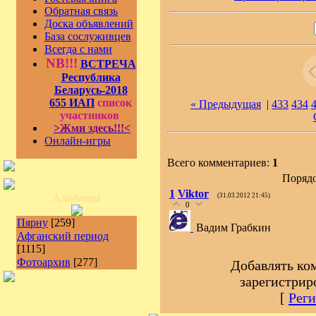
Обратная связь
Доска объявлений
База сослуживцев
Всегда с нами
NB!!!
ВСТРЕЧА
Республика
Беларусь-2018
655 ИАП
список
« Предыдущая
|
433
434
участников
>Жми здесь!!!<
Онлайн-игры
Всего комментариев:
1
Порядо
1
Viktor
Альбомы
(31.03.2012 21:45)
0
Пярну
[259]
Вадим Грабкин
Афганский период
[1115]
Фотоархив
[277]
Добавлять ко
зарегистрир
[
Реги