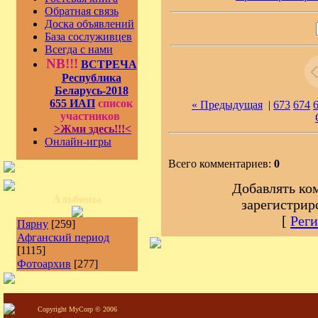
Обратная связь
Доска объявлений
База сослуживцев
Всегда с нами
NB!!!
ВСТРЕЧА
Республика
Беларусь-2018
655 ИАП
список
« Предыдущая
|
673
674
участников
>Жми здесь!!!<
Онлайн-игры
Всего комментариев:
0
Добавлять ко
Альбомы
зарегистрир
[
Реги
Пярну
[259]
Афганский период
[1115]
Фотоархив
[277]
Copyright MyCorp © 2006