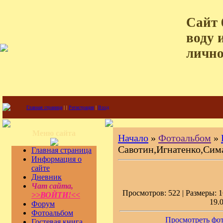
Сайт 
воду 
лично
Главная страница
|
|
Регистрация
|
Вход
Меню сайта
Начало
»
Фотоальбом
»
Савотин,Игнатенко,Сима
Главная страница
Информация о
сайте
Дневник
Чат сайта,
Просмотров: 522 | Размеры: 1
>>ВОЙТИ!<<
19.
Форум
Фотоальбом
Просмотреть фот
Гостевая книга