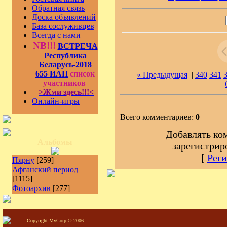
Обратная связь
Доска объявлений
База сослуживцев
Всегда с нами
NB!!!
ВСТРЕЧА
Республика
Беларусь-2018
655 ИАП
список
« Предыдущая
|
340
341
участников
>Жми здесь!!!<
Онлайн-игры
Всего комментариев:
0
Добавлять ко
Альбомы
зарегистрир
[
Реги
Пярну
[259]
Афганский период
[1115]
Фотоархив
[277]
Copyright MyCorp © 2006