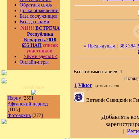
Обратная связь
Доска объявлений
База сослуживцев
Всегда с нами
NB!!!
ВСТРЕЧА
Республика
Беларусь-2018
655 ИАП
список
« Предыдущая
|
383
384
участников
>Жми здесь!!!<
Онлайн-игры
Всего комментариев:
1
Порядо
1
Viktor
Альбомы
(31.03.2012 21:30)
0
Пярну
[259]
Виталий Савицкий и Ге
Афганский период
[1115]
Фотоархив
[277]
Добавлять ко
зарегистрир
[
Реги