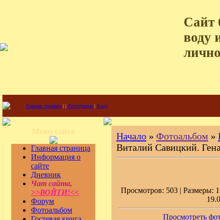
Сайт 
воду 
лично
Главная страница
|
|
Регистрация
|
Вход
Меню сайта
Начало
»
Фотоальбом
»
Виталий Савицкий. Гена
Главная страница
Информация о
сайте
Дневник
Чат сайта,
Просмотров: 503 | Размеры: 1
>>ВОЙТИ!<<
19.
Форум
Фотоальбом
Просмотреть фот
Гостевая книга