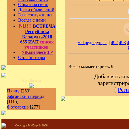
Обратная связь
Доска объявлений
База сослуживцев
Всегда с нами
NB!!!
ВСТРЕЧА
Республика
Беларусь-2018
655 ИАП
список
« Предыдущая
|
492
493
участников
>Жми здесь!!!<
Онлайн-игры
Всего комментариев:
0
Добавлять ко
Альбомы
зарегистрир
[
Реги
Пярну
[259]
Афганский период
[1115]
Фотоархив
[277]
Copyright MyCorp © 2006