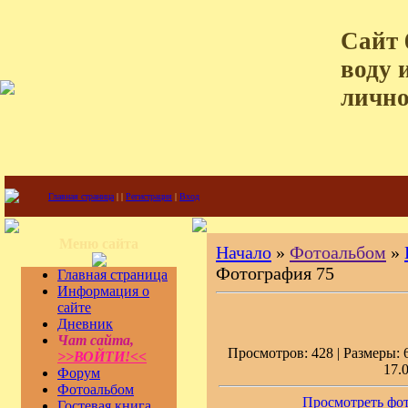
Сайт 
воду 
лично
Главная страница
|
|
Регистрация
|
Вход
Меню сайта
Начало
»
Фотоальбом
»
Фотография 75
Главная страница
Информация о
сайте
Дневник
Чат сайта,
Просмотров: 428 | Размеры: 6
>>ВОЙТИ!<<
17.
Форум
Фотоальбом
Просмотреть фот
Гостевая книга