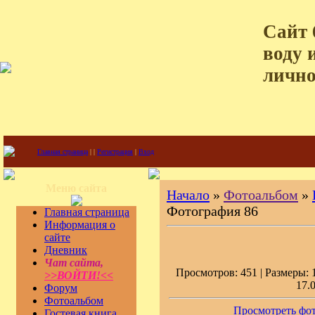
Сайт 
воду 
лично
Главная страница
|
|
Регистрация
|
Вход
Меню сайта
Начало
»
Фотоальбом
»
Фотография 86
Главная страница
Информация о
сайте
Дневник
Чат сайта,
Просмотров: 451 | Размеры: 1
>>ВОЙТИ!<<
17.
Форум
Фотоальбом
Просмотреть фот
Гостевая книга