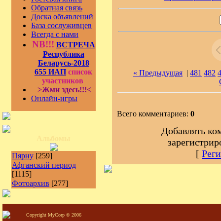
Обратная связь
Доска объявлений
База сослуживцев
Всегда с нами
NB!!!
ВСТРЕЧА
Республика
Беларусь-2018
655 ИАП
список
« Предыдущая
|
481
482
участников
>Жми здесь!!!<
Онлайн-игры
Всего комментариев:
0
Добавлять ко
Альбомы
зарегистрир
[
Реги
Пярну
[259]
Афганский период
[1115]
Фотоархив
[277]
Copyright MyCorp © 2006