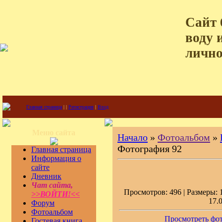
Сайт 
воду 
лично
Главная страница
|
|
Регистрация
|
Вход
Меню сайта
Начало
»
Фотоальбом
»
Фотография 92
Главная страница
Информация о
сайте
Дневник
Чат сайта,
Просмотров: 496 | Размеры: 1
>>ВОЙТИ!<<
17.
Форум
Фотоальбом
Просмотреть фот
Гостевая книга