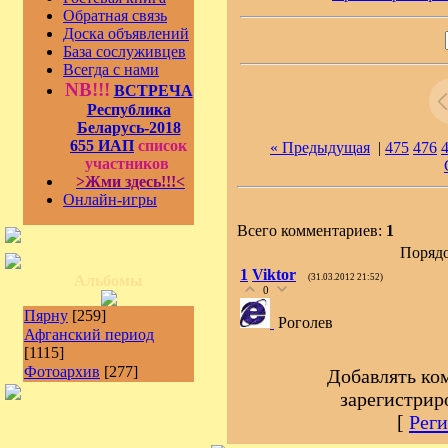
Обратная связь
Доска объявлений
База сослуживцев
Всегда с нами
NB!!!
ВСТРЕЧА
Республика
Беларусь-2018
655 ИАП
список
« Предыдущая
|
475
476
участников
>Жми здесь!!!<
Онлайн-игры
Всего комментариев:
1
Порядо
1
Viktor
Альбомы
(31.03.2012 21:52)
0
Пярну
[259]
Роголев
Афганский период
[1115]
Фотоархив
[277]
Добавлять ко
зарегистрир
[
Реги