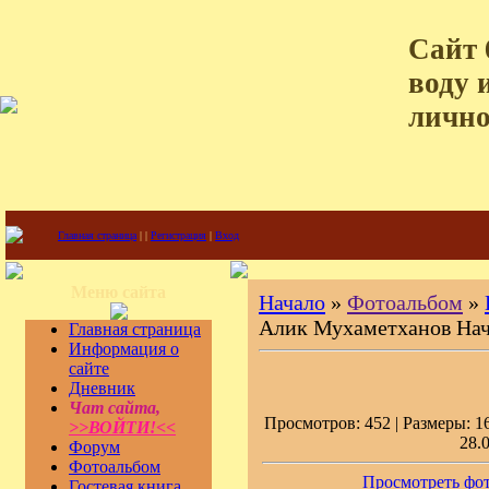
Сайт 
воду 
лично
Главная страница
|
|
Регистрация
|
Вход
Меню сайта
Начало
»
Фотоальбом
»
Алик Мухаметханов Нач
Главная страница
Информация о
сайте
Дневник
Чат сайта,
Просмотров: 452 | Размеры: 16
>>ВОЙТИ!<<
28.
Форум
Фотоальбом
Просмотреть фот
Гостевая книга