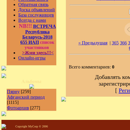
Обратная связь
Доска объявлений
База сослуживцев
Всегда с нами
NB!!!
ВСТРЕЧА
Республика
Беларусь-2018
655 ИАП
список
« Предыдущая
|
365
366
участников
>Жми здесь!!!<
Онлайн-игры
Всего комментариев:
0
Добавлять ко
Альбомы
зарегистрир
[
Реги
Пярну
[259]
Афганский период
[1115]
Фотоархив
[277]
Copyright MyCorp © 2006