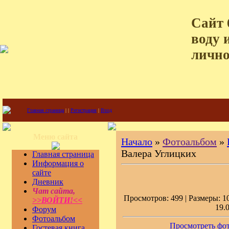
Сайт 
воду 
лично
Главная страница
|
|
Регистрация
|
Вход
Меню сайта
Начало
»
Фотоальбом
»
Валера Углицких
Главная страница
Информация о
сайте
Дневник
Чат сайта,
Просмотров: 499 | Размеры: 10
>>ВОЙТИ!<<
19.
Форум
Фотоальбом
Просмотреть фот
Гостевая книга