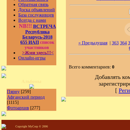
Обратная связь
Доска объявлений
База сослуживцев
Всегда с нами
NB!!!
ВСТРЕЧА
Республика
Беларусь-2018
655 ИАП
список
« Предыдущая
|
363
364
участников
>Жми здесь!!!<
Онлайн-игры
Всего комментариев:
0
Добавлять ко
Альбомы
зарегистрир
[
Реги
Пярну
[259]
Афганский период
[1115]
Фотоархив
[277]
Copyright MyCorp © 2006