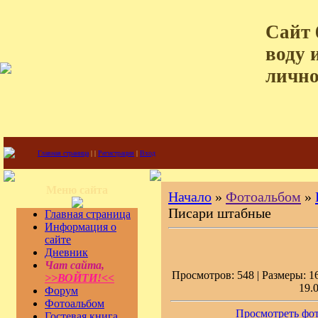
Сайт 
воду 
лично
Главная страница
|
|
Регистрация
|
Вход
Меню сайта
Начало
»
Фотоальбом
»
Писари штабные
Главная страница
Информация о
сайте
Дневник
Чат сайта,
Просмотров: 548 | Размеры: 16
>>ВОЙТИ!<<
19.
Форум
Фотоальбом
Просмотреть фот
Гостевая книга